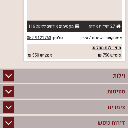
27 יחידות אירוח
מקסימום אורחים ללינה: 116
איש קשר:
הזמנות / אלירן
טלפון:
052-9121763
מחיר לזוג החל מ:
סופ״ש
750
אמצ״ש
550
וילות
סוויטות
וילות בצפון
וילות להשכרה
צימרים
סוויטות בצפון
וילות למשפחות
צימרים לזוגות עם בריכה פרטית
דירות נופש
צימרים בצפון