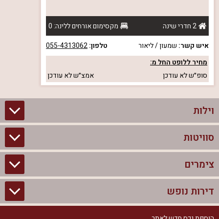
2 חדרי שינה
מקסימום אורחים ללינה: 0
איש קשר:
שמעון / ליאור
טלפון:
055-4313062
מחיר ללופט החל מ:
סופ״ש
לא עודכן
אמצ״ש
לא עודכן
וילות
סוויטות
וילות בצפון
וילות להשכרה
צימרים
סוויטות בצפון
וילות למשפחות
צימרים לזוגות עם בריכה פרטית
דירות נופש
צימרים בצפון
וילות למסיבת רווקים
סוויטות לזוגות
צימרים לזוגות
הוספת נכס חדש לאתר