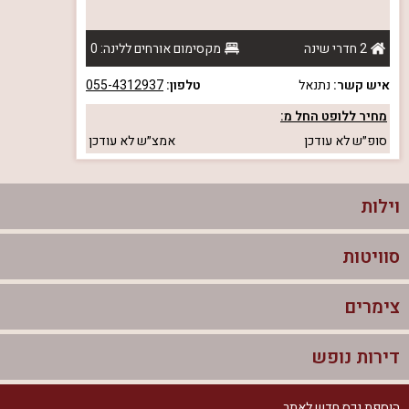
2 חדרי שינה
מקסימום אורחים ללינה: 0
איש קשר:
נתנאל
טלפון:
055-4312937
מחיר ללופט החל מ:
סופ״ש
לא עודכן
אמצ״ש
לא עודכן
וילות
סוויטות
וילות בצפון
וילות להשכרה
צימרים
סוויטות בצפון
וילות למשפחות
צימרים לזוגות עם בריכה פרטית
דירות נופש
צימרים בצפון
וילות למסיבת רווקים
סוויטות לזוגות
צימרים לזוגות
הוספת נכס חדש לאתר