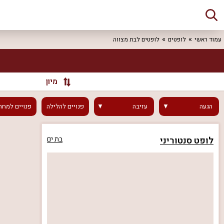
עמוד ראשי
לופטים
לופטים לבת מצווה
מיון
הגעה
עזיבה
פנויים
להלילה
פנויים
למחר
לופט סנטוריני
בת ים