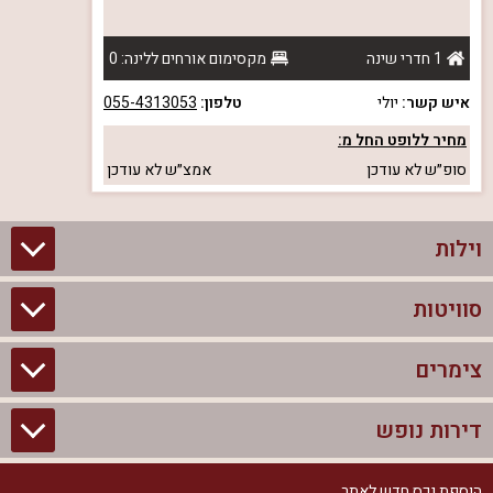
1 חדרי שינה
מקסימום אורחים ללינה: 0
איש קשר:
יולי
טלפון:
055-4313053
מחיר ללופט החל מ:
סופ״ש
לא עודכן
אמצ״ש
לא עודכן
וילות
סוויטות
וילות בצפון
וילות להשכרה
צימרים
סוויטות בצפון
וילות למשפחות
צימרים לזוגות עם בריכה פרטית
דירות נופש
צימרים בצפון
וילות למסיבת רווקים
סוויטות לזוגות
צימרים לזוגות
הוספת נכס חדש לאתר