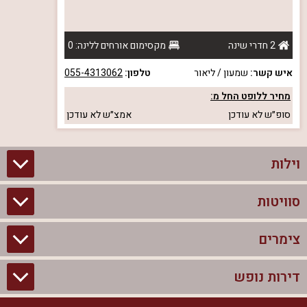
2 חדרי שינה
מקסימום אורחים ללינה: 0
איש קשר:
שמעון / ליאור
טלפון:
055-4313062
מחיר ללופט החל מ:
סופ״ש
לא עודכן
אמצ״ש
לא עודכן
וילות
סוויטות
וילות בצפון
וילות להשכרה
צימרים
סוויטות בצפון
וילות למשפחות
צימרים לזוגות עם בריכה פרטית
דירות נופש
צימרים בצפון
וילות למסיבת רווקים
סוויטות לזוגות