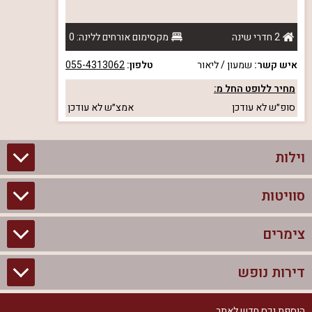
2 חדרי שינה
מקסימום אורחים ללינה: 0
איש קשר:
שמעון / ליאור
טלפון:
055-4313062
מחיר ללופט החל מ:
סופ״ש
לא עודכן
אמצ״ש
לא עודכן
וילות
סוויטות
וילות בצפון
וילות להשכרה
צימרים
סוויטות בצפון
וילות למשפחות
צימרים לזוגות עם בריכה פרטית
דירות נופש
צימרים בצפון
וילות למסיבת רווקים
סוויטות לזוגות
צימרים לזוגות
הוספת נכס חדש לאתר