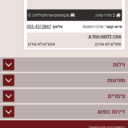
2 חדרי שינה
מקסימום אורחים ללינה: 0
איש קשר:
מרכז הזמנות
טלפון:
055-4312847
מחיר ללופט החל מ:
סופ״ש
לא עודכן
אמצ״ש
לא עודכן
וילות
סוויטות
וילות בצפון
וילות להשכרה
צימרים
סוויטות בצפון
וילות למשפחות
צימרים לזוגות עם בריכה פרטית
דירות נופש
צימרים בצפון
וילות למסיבת רווקים
סוויטות לזוגות
צימרים לזוגות
הוספת נכס חדש לאתר