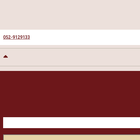
052-9129133
9.6
9.6
מתוך
10