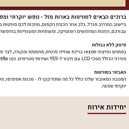
ברוכים הבאים לסוויטות בארות מזל - נופש יוקרתי ומפ
ביישוב המרהיב מגדל, בלב אזור הכנרת הקסום, מחכות לכם סוויטות ב
עבורכם, הזוגות המחפשים רומנטיקה, ומשפחות המעוניינות בחופשה
פינוק ללא גבולות
מודרני הכולל מסכי LCD עם חיבור ל-YES ושירותי סטרימינג כמו Netflix, כך שתוכלו להירגע בנוחות מקסימלית.
האבזור בסוויטות
המטבח המאובזר שלנו כולל כל מה שתזדקקו לו - מכונת אספרסו, מקר
יוקרתי ומהנה.
לסיכום, סוויטות בארות מזל הן הבחירה המושלמת לנופש יוקרתי ומפ
יחידות אירוח
מקום אירוח סוויטות בארות מזל מפרסם באתר ריזורט מתאריך 16.09.2024