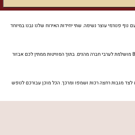
נוף פנורמי עוצר נשימה. שתי יחידות האירוח שלנו נבנו במיוחד
במתחם החיצוני תמצאו בריכת שחייה פרטית, מחוממת ומקורה, לצד פינות ישיבה מפנקות, ערסל ומיטות שיזוף. לרשותכם גם עמדת מנגל BBQ מושלמת לערבי חברה מהנים. בתוך הסוויטות ממתין לכם אבזור
 לצד מגבות רחצה רכות ושמפו ומרכך. הכל מוכן עבורכם לנופש