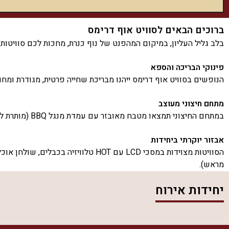
ברוכים הבאים לסוויט אוף דרימס
בלב גליל העליון, במיקום המהפנט של נוף כנרת, מחכות לכם סוויטות 
פינוקי הבריכה והספא
הנופשים בסוויט אוף דרימס ייהנו מבריכת שחייה פרטית, מגודרת ומח
מתחם חיצוני מעוצב
במתחם החיצוני תמצאו מטבח מאובזר עם עמדת מנגל BBQ (מותרת לא בשבת), שולחן גינה, פינות ישיבה מעוצבות, ערסלים ומיטות שיזוף. כל אלו נועדו להעניק לכם את הפינוק המושלם תחת כיפת השמיים.
אבזור יוקרתי ביחידות
הסוויטות מצוידות במסכי LCD עם HOT
מראש).
יחידות אירוח
מתאים לכל סוגי האירוח
סוויט אוף דרימס מתאים לזוגות רומנטיים, משפחות, ואפילו לחגיגות י
חוויית אירוח מותאמת אישית