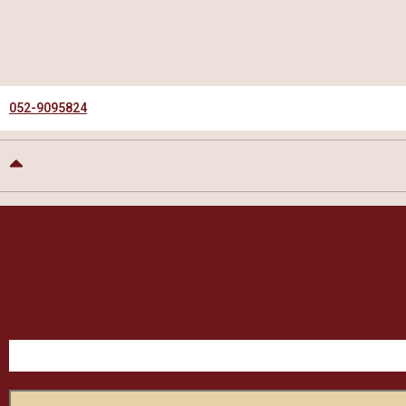
052-9095824
9.4
9.4
מתוך
10