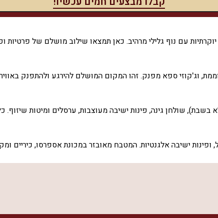
יוקרתיות עם נוף גלילי מרהיב. כאן תמצאו שילוב מושלם של פרטיות ופי
וממת, וג'קוזי ספא מפנק. זהו המקום המושלם להירגע ולהתפנק באווירה
 טלוויזיה בכבלים, שולחן אוכל, ופינות ישיבה אלגנטיות. המטבח מאובזר במכונת אספ
יחודיות כמו הצעות נישואין או ערבי חברה. לציבור הדתי יש פלטה לשב