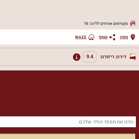
מקסימום אורחים ללינה
:
16
מפה
שתף
WAZE
דירוג ריזורט:
9.4
נקיון ותחזוקה
שירות ויחס אישי
מיקום
אמת בפרסום
תמורה למחיר