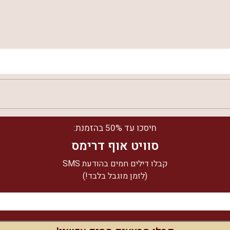
טוב מאוד
חיסכו עד 50% בהזמנת:
מדהים
סוויט אוף דרימס
מדהים
קבלו דילים חמים בהודעת SMS
מדהים
(לזמן מוגבל בלבד!)
טוב מאוד
לחצו כאן וצפו ב-
21
חוות הדעת של הצימר