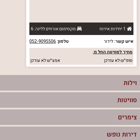
1 יחידות אירוח
מקסימום אורחים ללינה: 6
איש קשר:
לידור
טלפון:
052-9095506
מחיר לסוויטה החל מ:
סופ״ש
לא עודכן
אמצ״ש
לא עודכן
וילות
סוויטות
וילות בצפון
וילות להשכרה
צימרים
סוויטות בצפון
וילות למשפחות
צימרים לזוגות עם בריכה פרטית
דירות נופש
צימרים בצפון