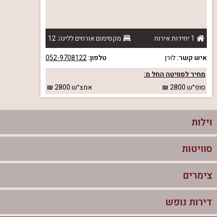
1 יחידות אירוח
מקסימום אורחים ללינה: 12
איש קשר:
לורן
טלפון:
052-9708122
מחיר לסוויטה החל מ:
סופ״ש
2800
אמצ״ש
2800
וילות
סוויטות
וילות בצפון
וילות להשכרה
צימרים
סוויטות בצפון
וילות למשפחות
צימרים לזוגות עם בריכה פרטית
דירות נופש
צימרים בצפון
וילות למסיבת רווקים