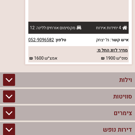
4 יחידות אירוח
מקסימום אורחים ללינה: 12
איש קשר:
גל יצחק
טלפון:
052-9096582
מחיר לזוג החל מ:
סופ״ש
1900
אמצ״ש
1600
וילות
סוויטות
וילות בצפון
וילות להשכרה
צימרים
סוויטות בצפון
וילות למשפחות
צימרים לזוגות עם בריכה פרטית
דירות נופש
צימרים בצפון