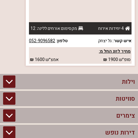
4 יחידות אירוח
מקסימום אורחים ללינה: 12
איש קשר:
גל יצחק
טלפון:
052-9096582
מחיר לזוג החל מ:
סופ״ש
1900
אמצ״ש
1600
וילות
סוויטות
וילות בצפון
וילות להשכרה
צימרים
סוויטות בצפון
וילות למשפחות
צימרים לזוגות עם בריכה פרטית
דירות נופש
צימרים בצפון