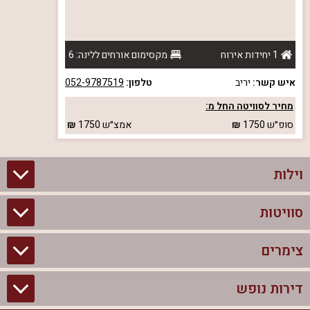
1 יחידות אירוח
מקסימום אורחים ללינה: 6
איש קשר:
יריב
טלפון:
052-9787519
מחיר לסוויטה החל מ:
סופ״ש
1750
אמצ״ש
1750
וילות
סוויטות
וילות בצפון
וילות להשכרה
צימרים
סוויטות בצפון
וילות למשפחות
צימרים לזוגות עם בריכה פרטית
דירות נופש
צימרים בצפון
וילות למסיבת רווקים