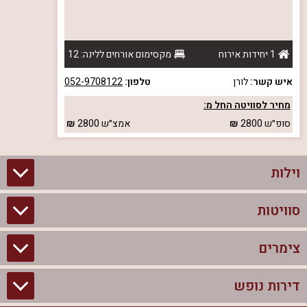
1 יחידות אירוח
מקסימום אורחים ללינה: 12
איש קשר:
לורן
טלפון:
052-9708122
מחיר לסוויטה החל מ:
סופ״ש
2800
אמצ״ש
2800
וילות
סוויטות
וילות בצפון
וילות להשכרה
צימרים
סוויטות בצפון
וילות למשפחות
צימרים לזוגות עם בריכה פרטית
דירות נופש
צימרים בצפון
וילות למסיבת רווקים