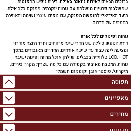
ברוכים הבאים ל
אירוח ג'ואנה באילת
, דירות נופש מהפנטות
שמשלבות פרטיות מושלמת עם נוחות יוקרתית. ממוקם בלב אילת,
היעד האידיאלי לחופשה מפנקת, עם נופים עוצרי נשימה והאווירה
החמימה של הדרום.
נוחות ופינוקים לכל אורח
דירת הנופש כוללת שני חדרי שינה מרווחים וחדר רחצה מודרני,
ומציעה לינה עבור עד שישה אורחים. החדרים מאובזרים במסך
LCD, HOT טלוויזיה בכבלים, שולחן אוכל מרווח ופינות ישיבה
נוחות. המטבח מאובזר בקפידה עם כל מה שצריך: מקרר, כיריים,
מיקרוגל, טוסטר אובן וקומקום חשמלי.
תפוסה
הנאה בחצר פרטית ומאובזרת
החצר הפרטית מזמינה אתכם להירגע עם ריהוט גן חיצוני מפנק,
מאפיינים
תאריך לא זמין
חגים ומועדים
מבצע מוזל
תאריך תפוס
פינות ישיבה נוחות ושולחן גינה. אוהבי הבישול ייהנו מעמדת מנגל
BBQ לשימוש חופשי.
יולי 2026
מחירים
מידע כללי
מתחם חיצוני
א
פעילויות ואטרקציות לכל המשפחה
בקרבת מקום תוכלו ליהנות ממגוון אטרקציות: טיולי טרקטורונים,
2 חדרי שינה
עמדת מנגל BBQ
ב
מדיניות