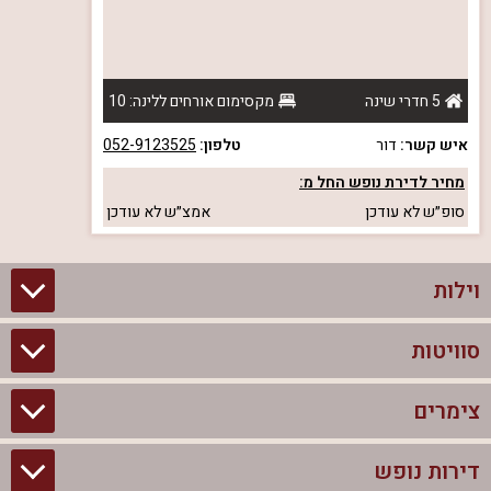
5 חדרי שינה
מקסימום אורחים ללינה: 10
איש קשר:
דור
טלפון:
052-9123525
מחיר לדירת נופש החל מ:
סופ״ש
לא עודכן
אמצ״ש
לא עודכן
וילות
סוויטות
וילות בצפון
וילות להשכרה
צימרים
סוויטות בצפון
וילות למשפחות
צימרים לזוגות עם בריכה פרטית
דירות נופש
צימרים בצפון