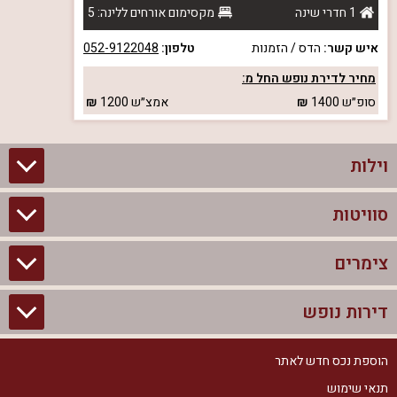
1 חדרי שינה
מקסימום אורחים ללינה: 5
איש קשר:
הדס / הזמנות
טלפון:
052-9122048
מחיר לדירת נופש החל מ:
סופ״ש
1400
אמצ״ש
1200
וילות
סוויטות
וילות בצפון
וילות להשכרה
צימרים
סוויטות בצפון
וילות למשפחות
צימרים לזוגות עם בריכה פרטית
דירות נופש
צימרים בצפון
וילות למסיבת רווקים
סוויטות לזוגות
צימרים לזוגות
הוספת נכס חדש לאתר
דירות נופש בצפון
וילות למסיבת רווקות
צימרים יוקרתיים
תנאי שימוש
צימרים למשפחות