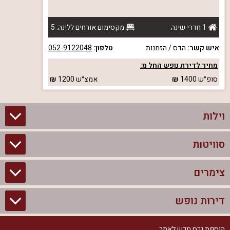
1 חדרי שינה
מקסימום אורחים ללינה: 5
איש קשר:
הדס / הזמנות
טלפון:
052-9122048
מחיר לדירת נופש החל מ:
סופ״ש
1400
אמצ״ש
1200
וילות
סוויטות
וילות בצפון
וילות להשכרה
צימרים
סוויטות בצפון
וילות למשפחות
צימרים לזוגות עם בריכה פרטית
דירות נופש
צימרים בצפון
וילות למסיבת רווקים
סוויטות לזוגות
צימרים לזוגות
הוספת נכס חדש לאתר