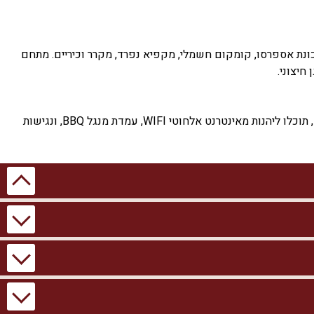
טה, מסך LCD ומערכת סטריאו איכותית. המטבח מצויד במכונת אספרסו, קומקום חשמלי, מקפיא נפרד, מקרר וכיריים. מתחם
חיצוני.
האחוזה מתאימה גם לציבור הדתי, עם בית כנסת קרוב ופלטה לשבת. ניתן להזמין ארוחות שף וכשרות בתיאום מראש ובתוספת תשלום. בנוסף, תוכלו ליהנות מאינטרנט אלחוטי WIFI, עמדת מנגל BBQ, ונגישות
מבטיחה פרטיות ורוגע מוחלט.
וזל
תאריך תפוס
עונת שיא