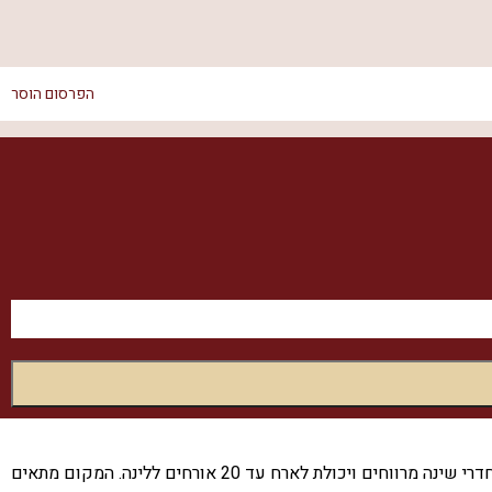
הפרסום הוסר
ברוכים הבאים לאחוזת טוסקנה בגליל, וילה מפנקת הממוקמת באזור הכנרת היפהפה. אחוזה זו מציעה חוויית נופש יוקרתית ומהפנטת, עם 4 חדרי שינה מרווחים ויכולת לארח עד 20 אורחים ללינה. המקום מתאים