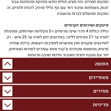
המקום המרהיב הזה מציע חוויית נופש מפנקת ומהפנטת עבור
זוגות, משפחות וציבור דתי. עם נוף גלילי מרהיב לכנרת ולהרים, זה
המקום המושלם לברוח מהשגרה.
פינוקים ושירותים יוקרתיים
הוילה כוללת 4 חדרי שינה מרווחים ו-5 מקלחות ושירותים, ומסוגלת
לארח עד 21 אורחים ללינה. באירועים ניתן לארח עד 25 איש - רק
לאירועים שקטים ואין אפשרות למסיבות רועשות. בריכת שחייה
פרטית, מחוממת ומגודרת וג'קוזי ספא עומדים לשירות האורחים,
יחד עם מטבח חיצוני מאובזר ופינות ישיבה מרווחות.
תפוסה
אטרקציות ואבזור נוספים
במתחם החיצוני תמצאו שולחן סנוקר, פינג פונג ועמדת מנגל
מאפיינים
תאריך לא זמין
חגים ומועדים
מבצע מוזל
תאריך תפוס
לבר-בי-קיו (לא בשבת). בנוסף, ישנו אינטרנט אלחוטי WIFI וחנייה
פרטית לרשות האורחים. המטבח הפנימי מצויד במכונת אספרסו,
יולי 2026
כיריים וכל מה שתצטרכו להכנת ארוחות מפנקות.
מחירים
מידע כללי
בריכה וספא
א
מדיניות והזמנות מיוחדות
4 חדרי שינה
בריכת שחייה פרטית
ב
מדיניות
הוילה מתאימה במיוחד לזוגות, משפחות ואף להצעות נישואין וערבי
מתוכם 0 סוויטות
בריכת שחייה מחוממת
עונה רגילה
עונת שיא
ג