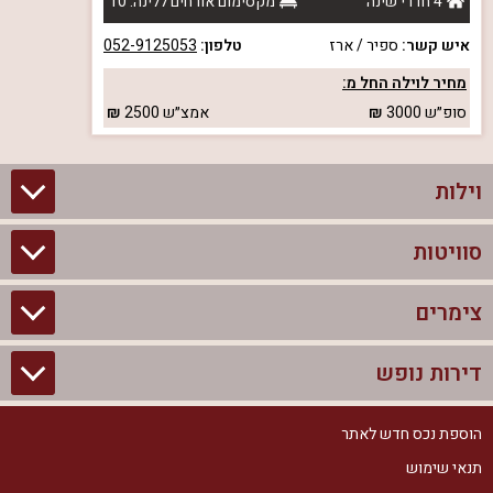
4 חדרי שינה
מקסימום אורחים ללינה: 10
איש קשר:
ספיר / ארז
טלפון:
052-9125053
מחיר לוילה החל מ:
סופ״ש
3000
אמצ״ש
2500
וילות
סוויטות
וילות בצפון
וילות להשכרה
צימרים
סוויטות בצפון
וילות למשפחות
צימרים לזוגות עם בריכה פרטית
דירות נופש
צימרים בצפון
וילות למסיבת רווקים
סוויטות לזוגות
צימרים לזוגות
הוספת נכס חדש לאתר
דירות נופש בצפון
וילות למסיבת רווקות
צימרים יוקרתיים
תנאי שימוש
צימרים למשפחות
דירות נופש להשכרה