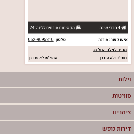
4 חדרי שינה
מקסימום אורחים ללינה: 24
איש קשר:
אורנה
טלפון:
052-9095310
מחיר לוילה החל מ:
סופ״ש
לא עודכן
אמצ״ש
לא עודכן
וילות
סוויטות
וילות בצפון
וילות להשכרה
צימרים
סוויטות בצפון
וילות למשפחות
צימרים לזוגות עם בריכה פרטית
דירות נופש
צימרים בצפון