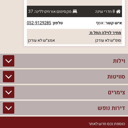
8 חדרי שינה
מקסימום אורחים ללינה: 37
איש קשר:
אסף
טלפון:
052-9129285
מחיר לוילה החל מ:
סופ״ש
לא עודכן
אמצ״ש
לא עודכן
וילות
סוויטות
וילות בצפון
וילות להשכרה
צימרים
סוויטות בצפון
וילות למשפחות
צימרים לזוגות עם בריכה פרטית
דירות נופש
צימרים בצפון
וילות למסיבת רווקים
סוויטות לזוגות
צימרים לזוגות
הוספת נכס חדש לאתר
דירות נופש בצפון