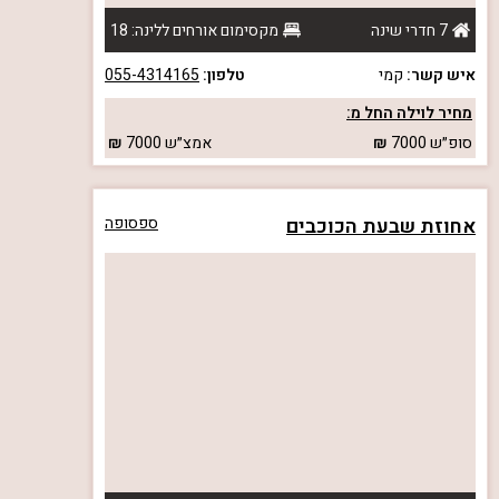
7 חדרי שינה
מקסימום אורחים ללינה: 18
איש קשר:
קמי
טלפון:
055-4314165
מחיר לוילה החל מ:
סופ״ש
7000
אמצ״ש
7000
אחוזת שבעת הכוכבים
ספסופה