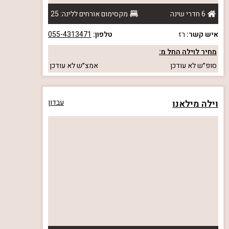
6 חדרי שינה
מקסימום אורחים ללינה: 25
איש קשר:
רז
טלפון:
055-4313471
מחיר לוילה החל מ:
סופ״ש
לא עודכן
אמצ״ש
לא עודכן
וילה מילאנו
עבדון