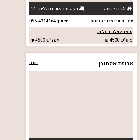
3 חדרי שינה
מקסימום אורחים ללינה: 14
איש קשר:
מרכז הזמנות
טלפון:
055-4314164
מחיר לוילה החל מ:
סופ״ש
4500
אמצ״ש
4500
אחוזת אסתובן
יערה