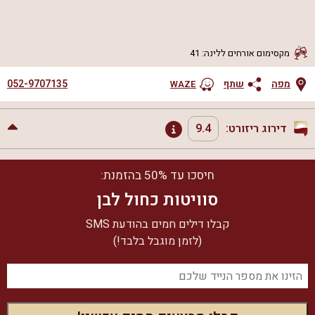
מקסימום אורחים ללינה
:
41
052-9707135
מפה
שתף
WAZE
דירוג ריזורט:
9.4
נקיון ותחזוקה
טוב מאוד
חיסכו עד 50% בהזמנת:
9.4
שירות ויחס אישי
מדהים
סוויטות כחול לבן
מיקום
טוב מאוד
קבלו דילים חמים בהודעת SMS
אמת בפרסום
טוב מאוד
9.4
מתוך
10
(לזמן מוגבל בלבד!)
תמורה למחיר
טוב מאוד
לחצו כאן וצפו ב-
58
חוות הדעת של הצימר