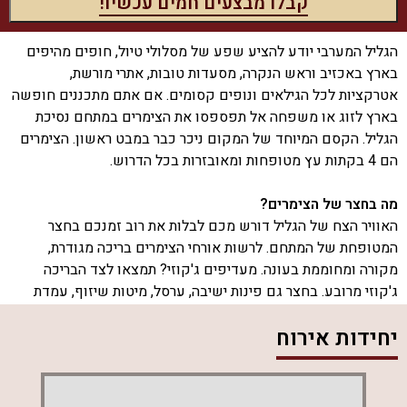
הגליל המערבי יודע להציע שפע של מסלולי טיול, חופים מהיפים
בארץ באכזיב וראש הנקרה, מסעדות טובות, אתרי מורשת,
אטרקציות לכל הגילאים ונופים קסומים. אם אתם מתכננים חופשה
בארץ לזוג או משפחה אל תפספסו את הצימרים במתחם נסיכת
הגליל. הקסם המיוחד של המקום ניכר כבר במבט ראשון. הצימרים
הם 4 בקתות עץ מטופחות ומאובזרות בכל הדרוש.
מה בחצר של הצימרים?
האוויר הצח של הגליל דורש מכם לבלות את רוב זמנכם בחצר
המטופחת של המתחם. לרשות אורחי הצימרים בריכה מגודרת,
מקורה ומחוממת בעונה. מעדיפים ג'קוזי? תמצאו לצד הבריכה
ג'קוזי מרובע. בחצר גם פינות ישיבה, ערסל, מיטות שיזוף, עמדת
מנגל, מטבח חיצוני, שולחן פינג פונג.
יחידות אירוח
מה בכל צימר?
4 הצימרים של מתחם נסיכת הגליל מטופחים, רומנטיים ויוקרתיים.
הנכם מוזמנים לישון טוב בלילה במיטה זוגית נוחה עם מצעים