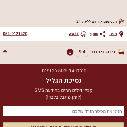
מקסימום אורחים ללינה
:
24
052-9121420
מפה
שתף
WAZE
דירוג ריזורט:
9.4
נקיון ותחזוקה
מדהים
חיסכו עד 50% בהזמנת:
9.4
שירות ויחס אישי
מדהים
נסיכת הגליל
מיקום
טוב מאוד
קבלו דילים חמים בהודעת SMS
אמת בפרסום
מדהים
9.4
מתוך
10
(לזמן מוגבל בלבד!)
תמורה למחיר
טוב מאוד
לחצו כאן וצפו ב-
10
חוות הדעת של הצימר