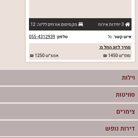
3 יחידות אירוח
מקסימום אורחים ללינה: 12
איש קשר:
גל
טלפון:
055-4312939
מחיר לזוג החל מ:
סופ״ש
1450
אמצ״ש
1250
וילות
סוויטות
וילות בצפון
וילות להשכרה
צימרים
סוויטות בצפון
וילות למשפחות
צימרים לזוגות עם בריכה פרטית
דירות נופש
צימרים בצפון
וילות למסיבת רווקים