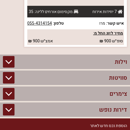
7 יחידות אירוח
מקסימום אורחים ללינה: 35
איש קשר:
מרו
טלפון:
055-4314154
מחיר לזוג החל מ:
סופ״ש
900
אמצ״ש
900
וילות
סוויטות
וילות בצפון
וילות להשכרה
צימרים
סוויטות בצפון
וילות למשפחות
צימרים לזוגות עם בריכה פרטית
דירות נופש
צימרים בצפון
וילות למסיבת רווקים
סוויטות לזוגות
צימרים לזוגות
הוספת נכס חדש לאתר
דירות נופש בצפון