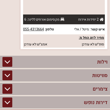
2 יחידות אירוח
מקסימום אורחים ללינה: 6
איש קשר:
מיטל / אלי
טלפון:
055-4313664
מחיר לזוג החל מ:
סופ״ש
לא עודכן
אמצ״ש
לא עודכן
וילות
סוויטות
וילות בצפון
וילות להשכרה
צימרים
סוויטות בצפון
וילות למשפחות
צימרים לזוגות עם בריכה פרטית
דירות נופש
צימרים בצפון
וילות למסיבת רווקים