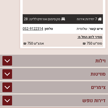
7 יחידות אירוח
מקסימום אורחים ללינה: 28
איש קשר:
שלומית
טלפון:
052-9122314
מחיר לזוג החל מ:
סופ״ש
750
אמצ״ש
750
וילות
סוויטות
וילות בצפון
וילות להשכרה
צימרים
סוויטות בצפון
וילות למשפחות
צימרים לזוגות עם בריכה פרטית
דירות נופש
צימרים בצפון
וילות למסיבת רווקים