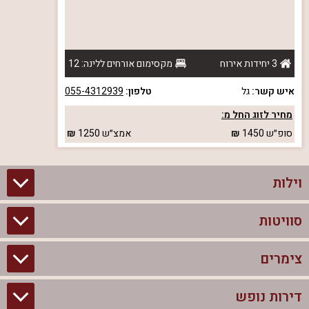
3 יחידות אירוח
מקסימום אורחים ללינה: 12
איש קשר:
גל
טלפון:
055-4312939
מחיר לזוג החל מ:
סופ״ש
1450
אמצ״ש
1250
וילות
סוויטות
וילות בצפון
וילות להשכרה
צימרים
סוויטות בצפון
וילות למשפחות
צימרים לזוגות עם בריכה פרטית
דירות נופש
צימרים בצפון