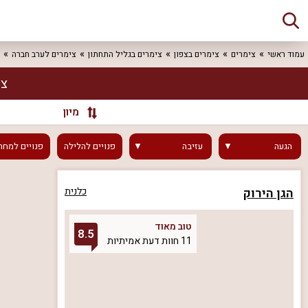
עמוד ראשי
צימרים
צימרים בצפון
צימרים בגליל התחתון
צימרים לערב חברה
צי
מיון
הגעה
עזיבה
פנויים
להלילה
פנויים
למחר
הגן הירוק
כלנית
טוב מאוד
8.5
11 חוות דעת אמיתיות