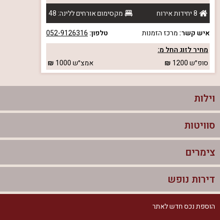
8 יחידות אירוח
מקסימום אורחים ללינה: 48
איש קשר:
מרכז הזמנות
טלפון:
052-9126316
מחיר לזוג החל מ:
סופ״ש
1200
אמצ״ש
1000
וילות
סוויטות
וילות בצפון
וילות להשכרה
צימרים
סוויטות בצפון
וילות למשפחות
צימרים לזוגות עם בריכה פרטית
דירות נופש
צימרים בצפון
וילות למסיבת רווקים
סוויטות לזוגות
צימרים לזוגות
הוספת נכס חדש לאתר
דירות נופש בצפון
וילות למסיבת רווקות