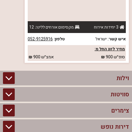
3 יחידות אירוח
מקסימום אורחים ללינה: 12
איש קשר:
ישראל
טלפון:
052-9125916
מחיר לזוג החל מ:
סופ״ש
900
אמצ״ש
900
וילות
סוויטות
וילות בצפון
וילות להשכרה
צימרים
סוויטות בצפון
וילות למשפחות
צימרים לזוגות עם בריכה פרטית
דירות נופש
צימרים בצפון