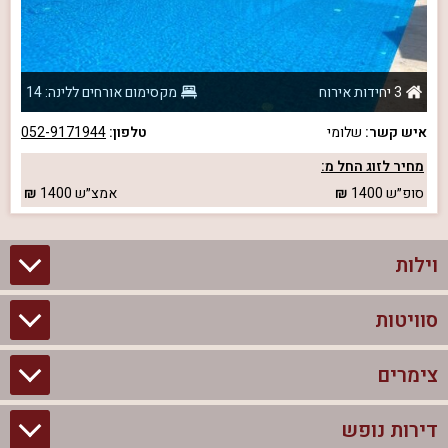
3 יחידות אירוח
מקסימום אורחים ללינה: 14
איש קשר:
שלומי
טלפון:
052-9171944
מחיר לזוג החל מ:
סופ״ש
1400
אמצ״ש
1400
וילות
סוויטות
וילות בצפון
וילות להשכרה
צימרים
סוויטות בצפון
וילות למשפחות
צימרים לזוגות עם בריכה פרטית
דירות נופש
צימרים בצפון