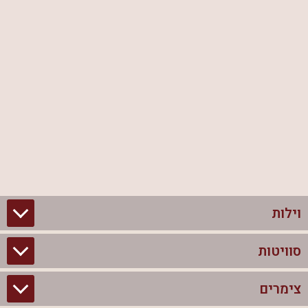
וילות
סוויטות
וילות בצפון
וילות להשכרה
צימרים
סוויטות בצפון