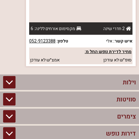
2 חדרי שינה
מקסימום אורחים ללינה: 6
איש קשר:
אלי
טלפון:
052-9123388
מחיר לדירת נופש החל מ:
סופ״ש
לא עודכן
אמצ״ש
לא עודכן
וילות
סוויטות
וילות בצפון
וילות להשכרה
צימרים
סוויטות בצפון
וילות למשפחות
צימרים לזוגות עם בריכה פרטית
דירות נופש
צימרים בצפון