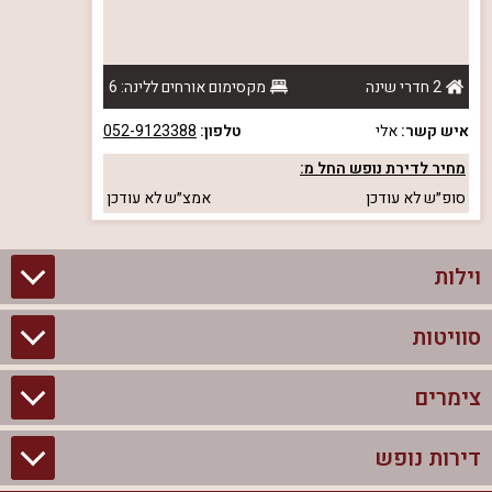
2 חדרי שינה
מקסימום אורחים ללינה: 6
איש קשר:
אלי
טלפון:
052-9123388
מחיר לדירת נופש החל מ:
סופ״ש
לא עודכן
אמצ״ש
לא עודכן
וילות
סוויטות
וילות בצפון
וילות להשכרה
צימרים
סוויטות בצפון
וילות למשפחות
צימרים לזוגות עם בריכה פרטית
דירות נופש
צימרים בצפון
וילות למסיבת רווקים