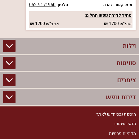
איש קשר:
זהבה
טלפון:
052-9171960
מחיר לדירת נופש החל מ:
סופ״ש
1700
אמצ״ש
1700
וילות
סוויטות
וילות בצפון
וילות להשכרה
צימרים
סוויטות בצפון
וילות למשפחות
צימרים לזוגות עם בריכה פרטית
דירות נופש
צימרים בצפון
וילות למסיבת רווקים
סוויטות לזוגות
צימרים לזוגות
הוספת נכס חדש לאתר
דירות נופש בצפון
וילות למסיבת רווקות
צימרים יוקרתיים
תנאי שימוש
צימרים למשפחות
דירות נופש להשכרה
וילות נופש
מדיניות פרטיות
צימרים מפוארים