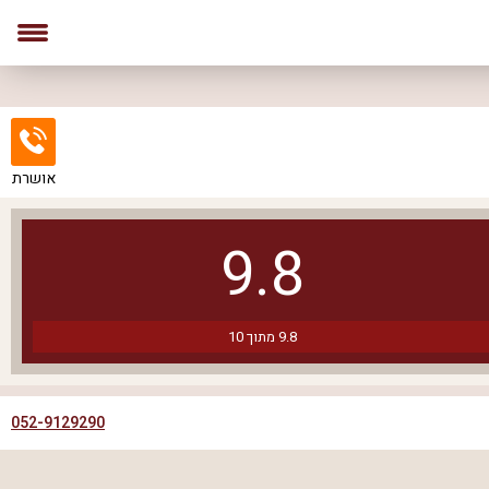
אושרת
9.8
9.8
מתוך
10
052-9129290