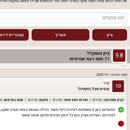
את חוות הדעת צוות האתר סוקר בצורה יזומה מול הנופשים שבילו ונפשו במקום האירוח
סוג סוקרים
ציון
תאריך
קטגוריית דירוג
ציון משוקלל
9.8
11
חוות דעת אמיתיות
מועד האירוח -
יולי 2025
שיר
10
נהנינו מכל החוויה!
נקיון ותחזוקה
:
מדהים
שירות ויחס אישי
:
מדהים
מיקום
:
מדהים
אמת בפרסום
:
מד
+
התארחנו כאן 2 משפחות לאירוח כיפי מאוד. הוילה נמצאת באזור מצו
למיניהם. השירות מצוין והם כל הזמן זמינים ופינקו אותנו ממש!
-