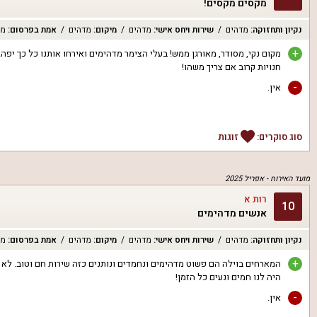
מקסים מקסים!
נקיון ותחזוקה
:
מדהים
שירות ויחס אישי
:
מדהים
מיקום
:
מדהים
אמת בפרסום
:
מד
+
מקום נקי, מסודר, מאורגן ממש! בעלי הצימר מדהימים ואירחו אותנו כל כך יפה! 
חנויות קרוב אם צריך משהו!
-
אין.
סוג סוקרים:
זוגות
מועד האירוח -
אפריל 2025
רות א
10
אנשים מדהימים
נקיון ותחזוקה
:
מדהים
שירות ויחס אישי
:
מדהים
מיקום
:
מדהים
אמת בפרסום
:
מד
+
המארחים בוילה הם פשוט מדהימים ונחמדים ונותנים כזה שירות חם וטוב. לא הר
היה לנו חמים ונעים כל הזמן!
-
אין.