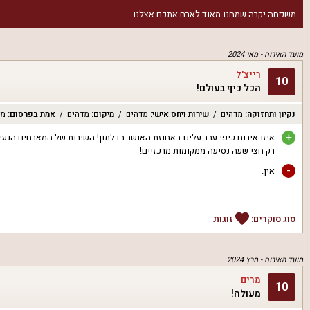
משפחה יקרה שמחנו מאוד לארח אתכם אצלנו
מועד האירוח -
מאי 2024
רייצ'ל
10
הכל כיף בעולם!
נקיון ותחזוקה
:
מדהים
שירות ויחס אישי
:
מדהים
מיקום
:
מדהים
אמת בפרסום
:
מד
+
איזו אירוח כיפי עבר עלינו באחוזת האושר בדלתון! השירות של המארחים הנעי
רק חצי שעה נסיעה ממקומות מרכזיים!
-
אין.
סוג סוקרים:
זוגות
מועד האירוח -
מרץ 2024
מרים
10
מעולה!