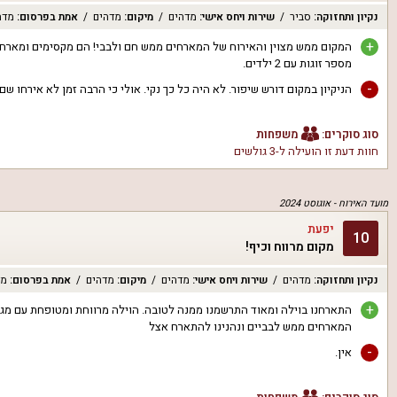
נקיון ותחזוקה
:
סביר
שירות ויחס אישי
:
מדהים
מיקום
:
מדהים
אמת בפרסום
:
מדה
+
המקום ממש מצוין והאירוח של המארחים ממש חם ולבבי! הם מקסימים ומארחים
מספר זוגות עם 2 ילדים.
-
הניקיון במקום דורש שיפור. לא היה כל כך נקי. אולי כי הרבה זמן לא אירחו ש
סוג סוקרים:
משפחות
חוות דעת זו הועילה ל
-3 גולשים
מועד האירוח -
אוגוסט 2024
יפעת
10
מקום מרווח וכיף!
נקיון ותחזוקה
:
מדהים
שירות ויחס אישי
:
מדהים
מיקום
:
מדהים
אמת בפרסום
:
מד
+
התארחנו בוילה ומאוד התרשמנו ממנה לטובה. הוילה מרווחת ומטופחת עם מגוון ש
המארחים ממש לבביים ונהנינו להתארח אצל
-
אין.