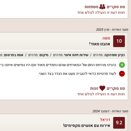
סוג סוקרים:
משפחות
חוות דעת זו הועילה ל
גולש אחד
מועד האירוח -
מרץ 2025
משה
10
אהבנו מאוד!
נקיון ותחזוקה
:
מדהים
שירות ויחס אישי
:
מדהים
מיקום
:
מדהים
אמת בפרסום
:
מד
+
נהנינו מהיחס החם של המארחים שהם נחמדים מאוד וגם היו גמישים איתנו ביצי
-
לעוד פרטיות כדאי להגביה מעט את הגדר בצד השני.
סוג סוקרים:
זוגות
חוות דעת זו הועילה ל
גולש אחד
מועד האירוח -
דצמבר 2024
דניאל
9.2
אירוח עם אנשים מקסימים!