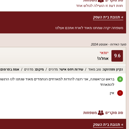
סוג סוקרים:
משפחות
חוות דעת זו הועילה ל
גולש אחד
תגובת בית העסק
משפחה יקרה שמחנו מאוד לארח אתכם אצלנו
מועד האירוח -
אוגוסט 2024
יוחאי
9.6
אחלה!
נקיון ותחזוקה
:
טוב מאוד
שירות ויחס אישי
:
מדהים
מיקום
:
מדהים
אמת בפרסום
:
+
בראש ובראשונה, אני רוצה להודות למארחים הנחמדים מאוד שנתנו לנו הרגשה
להתארח!
-
אין.
סוג סוקרים:
משפחות
תגובת בית העסק