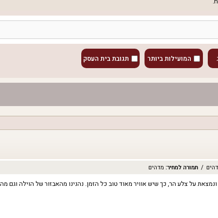
.
המועילות ביותר
תגובת בית העסק
הים
תמורה למחיר
:
מדהים
ין ושקט, ונמצאת על צלע הר, כך שיש אוויר מאוד טוב כל הזמן. נהנינו מהאבזור של הוילה ו