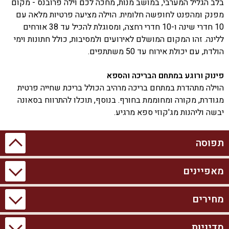
בלב הגליל המערבי, במושב מנות, מחכה לכם וילה פרובנס - מקום
מפנק ומהפנט לחופשה חלומית. הוילה מציעה פרטיות מלאה עם
10 חדרי שינה ו-10 חדרי רחצה, ומסוגלת להכיל עד 38 אורחים
ללינה. זהו המקום המושלם לאירועים ולמסיבות, כולל חתונות וימי
הולדת, עם יכולת אירוח עד 50 משתתפים.
פינוק ורוגע במתחם הבריכה והספא
הוילה מתהדרת במתחם בריכה מרהיב הכולל בריכת שחייה פרטית
מגודרת, מקורה ומחוממת בחורף. בנוסף, תוכלו להתרווח בסאונה
יבשה וליהנות מג'קוזי ספא מרגיע.
מתחם חיצוני עשיר באטרקציות
תפוסה
במתחם החיצוני תמצאו שפע של פעילויות לכל הגילאים, כולל
מגרש כדורעף, שולחן סנוקר חיצוני, שולחן פינג פונג ומתקני חצר
מאפיינים
תאריך לא זמין
חגים ומועדים
מבצע מוזל
תאריך תפוס
לילדים. לשירותכם גם עמדת מנגל BBQ, פינות ישיבה נוחות וריהוט
גן חיצוני.
יולי 2026
מחירים
מידע כללי
בריכה וספא
א
אבזור פנימי יוקרתי
הוילה מצוידת במטבח מאובזר הכולל מכונת אספרסו, תנור, מדיח
10 חדרי שינה
בריכת שחייה פרטית
ב
מדיניות