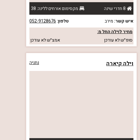
8 חדרי שינה
מקסימום אורחים ללינה: 38
איש קשר:
מירב
טלפון:
052-9128676
מחיר לוילה החל מ:
סופ״ש
לא עודכן
אמצ״ש
לא עודכן
וילה קיארה
נתניה