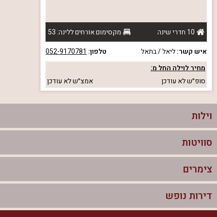
10 חדרי שינה
מקסימום אורחים ללינה: 53
איש קשר:
ליאל / בתאל
טלפון:
052-9170781
מחיר לוילה החל מ:
סופ״ש
לא עודכן
אמצ״ש
לא עודכן
וילות
סוויטות
וילות בצפון
וילות להשכרה
צימרים
סוויטות בצפון
וילות למשפחות
צימרים לזוגות עם בריכה פרטית
דירות נופש
צימרים בצפון
וילות למסיבת רווקים
סוויטות לזוגות