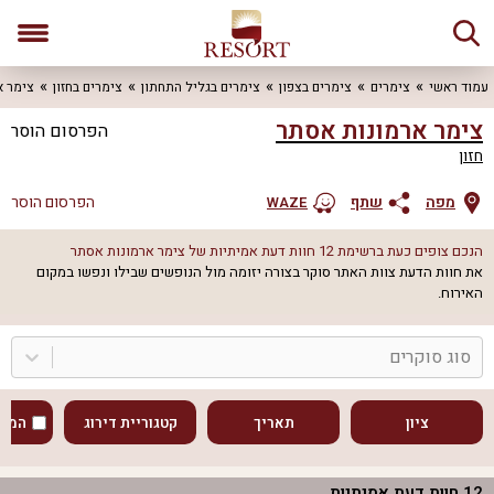
עמוד ראשי
צימרים
צימרים בצפון
צימרים בגליל התחתון
צימרים בחזון
צימר א
צימר ארמונות אסתר
הפרסום הוסר
חזון
מפה
שתף
הפרסום הוסר
WAZE
הנכם צופים כעת ברשימת
12
חוות דעת אמיתיות של
צימר ארמונות אסתר
את חוות הדעת צוות האתר סוקר בצורה יזומה מול הנופשים שבילו ונפשו במקום
האירוח.
סוג סוקרים
ציון
תאריך
קטגוריית דירוג
המוע
12
חוות דעת אמיתיות