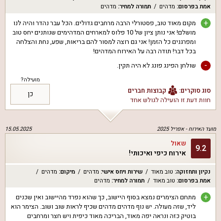
אמת בפרסום
:
מדהים
תמורה למחיר
:
מדהים
+
מקום מאוד טוב, פסטורלי הרבה מרחבים גדולים. הכל עבר נהדר והיה לנו
מושלם! אני נותן ציון של 10 פלוס למארחים המדהימים שנותנים יחס טוב
ומפרגנים כל הזמן! אני גם רוצה למסור להם בריאות, שפע, נחת והצלחה
בכל דבר! תודה רבה על האירוח המדהים!
-
שולחן הפינג פונג לא היה תקין.
מועילה?
סוג סוקרים:
קבוצות חברים
כן
חוות דעת זו הועילה ל
גולש אחד
מועד האירוח -
אפריל 2025
15.05.2025
שאול
9.2
אירוח כיפי ואיכותי!
נקיון ותחזוקה
:
טוב מאוד
שירות ויחס אישי
:
מדהים
מיקום
:
מדהים
אמת בפרסום
:
טוב מאוד
תמורה למחיר
:
מדהים
+
מתחם הצימרים נמצא בסוף היישוב, כך שהוא נפרד מהיישוב ואין שכנים
ליד, שזה מעולה. יש נוף מדהים מדהים שכיף לראות שוב ושוב. הצימר הוא
בוטיק כזה ונראה יפה מאוד, הבריכה מאוד כיפית ויש חצר ומרחבים