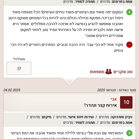
אמת בפרסום
:
מדהים
תמורה למחיר
:
מדהים
+
המקום יפה מאוד וגם הצימרים מאוד נוחים ונעימים! הכל מטופח מאוד
ויפה! הבריכה מפנקת וגדולה וכולם נהנו להיות בה! המתחם ממוקם היטב
ואהבנו שאפשר להגיע בנסיעה לא ארוכה להרבה מסלולים. אסתר היא
אישה חמה ולבבית ותודה לה על האירוח! תמיד טוב לחזור למקום
שמכירים ויודעים שטוב!
-
מקרר אחד לא הכי עבד. היה הרבה זבובים. המזרנים הזוגיים לא היו הכי
נוחים.
מועילה?
כן
סוג סוקרים:
משפחות
מועד האירוח -
פברואר 2025
24.02.2025
אבי
10
אירוח קצר ונהדר!
נקיון ותחזוקה
:
מדהים
שירות ויחס אישי
:
מדהים
מיקום
:
מדהים
אמת בפרסום
:
מדהים
תמורה למחיר
:
מדהים
+
התארחתי עם הבת שלי בצימר ללילה אחד ומאוד אהבנו את רמת הצימר
הטובה. נקי, מסודר והילדה מאוד התלהבה מהבריכה המחוממת וגם