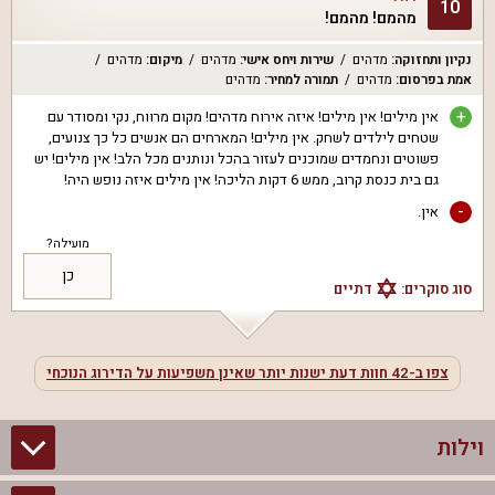
10
מהמם! מהמם!
נקיון ותחזוקה
:
מדהים
שירות ויחס אישי
:
מדהים
מיקום
:
מדהים
אמת בפרסום
:
מדהים
תמורה למחיר
:
מדהים
+
אין מילים! אין מילים! איזה אירוח מדהים! מקום מרווח, נקי ומסודר עם
שטחים לילדים לשחק. אין מילים! המארחים הם אנשים כל כך צנועים,
פשוטים ונחמדים שמוכנים לעזור בהכל ונותנים מכל הלב! אין מילים! יש
גם בית כנסת קרוב, ממש 6 דקות הליכה! אין מילים איזה נופש היה!
-
אין.
מועילה?
כן
סוג סוקרים:
דתיים
צפו ב-
42
חוות דעת ישנות יותר שאינן משפיעות על הדירוג הנוכחי
וילות