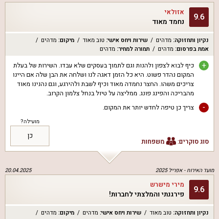
אזולאי
9.6
נחמד מאוד
נקיון ותחזוקה
:
מדהים
שירות ויחס אישי
:
טוב מאוד
מיקום
:
מדהים
אמת בפרסום
:
מדהים
תמורה למחיר
:
מדהים
+
כיף לבוא לצפון ולהנות וגם לתמוך בעסקים שלא עבדו. השירות של בעלת
המקום נהדר פשוט. היא כל הזמן דאגה לנו ושלחה את הבן שלה אם היינו
צריכים משהו. החצר נחמדה מאוד וכיף לשבת ולהירגע, וגם נהנינו מאוד
מהבריכה והפינג פונג. ממליצה על טיול בנחל צלמון הקרוב.
-
צריך כן טיפה לחדש יותר את המקום.
מועילה?
כן
סוג סוקרים:
משפחות
מועד האירוח -
אפריל 2025
20.04.2025
מירי מישרש
9.6
פירגנתי והמלצתי לחברות!
נקיון ותחזוקה
:
טוב מאוד
שירות ויחס אישי
:
מדהים
מיקום
:
מדהים