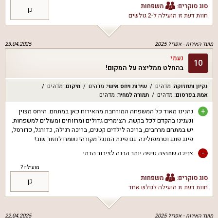
סוג סוקרים:
משפחות
כן
חוות דעת זו הועילה ל
-2 גולשים
מועד האירוח -
אפריל 2025
23.04.2025
נעמי
10
בהחלט ממליצה על המקום!
נקיון ותחזוקה
:
מדהים
שירות ויחס אישי
:
מדהים
מיקום
:
מדהים
אמת בפרסום
:
מדהים
תמורה למחיר
:
מדהים
+
נהנינו מאוד כל המשפחה המורחבת מהאירוח כאן במתחם. היחס מצוין
ונענינו בהקדם לכל בקשה. הצימרים גדולים ומרווחים ומעולים למשפחות.
יש במתחם מרחבים, בריכה לילדים קטנים, בריכה רגילה, כדורגל, כדורסל,
פינג פונג וטרמפולינה. גם פינת המנגל מקורה! נשמח לחזור שוב!
-
צריכה שתהיה טיפה יותר הבנה לציבור הדתי.
מועילה?
סוג סוקרים:
משפחות
כן
חוות דעת זו הועילה ל
גולש אחד
מועד האירוח -
אפריל 2025
22.04.2025