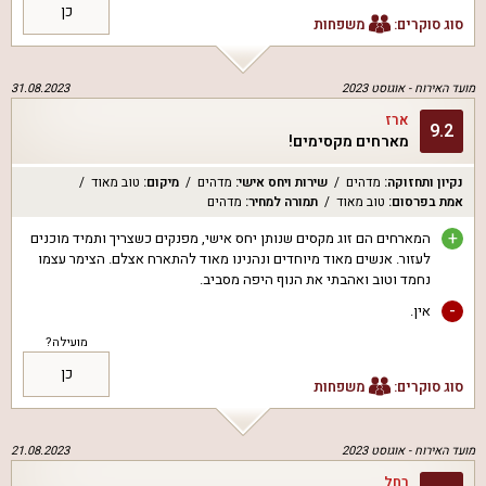
כן
סוג סוקרים:
משפחות
מועד האירוח -
אוגוסט 2023
31.08.2023
ארז
9.2
מארחים מקסימים!
נקיון ותחזוקה
:
מדהים
שירות ויחס אישי
:
מדהים
מיקום
:
טוב מאוד
אמת בפרסום
:
טוב מאוד
תמורה למחיר
:
מדהים
+
המארחים הם זוג מקסים שנותן יחס אישי, מפנקים כשצריך ותמיד מוכנים
לעזור. אנשים מאוד מיוחדים ונהנינו מאוד להתארח אצלם. הצימר עצמו
נחמד וטוב ואהבתי את הנוף היפה מסביב.
-
אין.
מועילה?
כן
סוג סוקרים:
משפחות
מועד האירוח -
אוגוסט 2023
21.08.2023
רחל