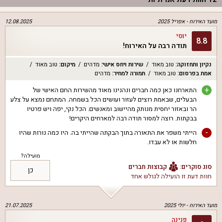
מועד האירוח -
אפריל 2025
12.08.2025
יוסי
8.8
תודה רבה על האירוח!
נקיון ותחזוקה
:
טוב מאוד
שירות ויחס אישי
:
מדהים
מיקום
:
טוב מאוד
אמת בפרסום
:
טוב מאוד
תמורה למחיר
:
מדהים
+
התארחנו כאן כמה חברים ונהנינו מאוד מהשירות החם האישי של
הבעלים, שבאמת רוצים לעזור ועושים הכל בשמחה. המתחם נמצא על צלע
הר ובאזור יחסית מנותק מהיישוב ומאנשים. הכל נקי, יפה ויש פרטיו
בבקתות. רוצה למסור תודה רבה למארחים היקרים!
-
הייתי משפר את התאורה בתוך הבקתה שהייתי בה. היו כמה נורות שהיו
חלשות או לא עבדו.
מועילה?
סוג סוקרים:
קבוצות חברים
כן
חוות דעת זו הועילה ל
גולש אחד
מועד האירוח -
יולי 2025
21.07.2025
פנינה