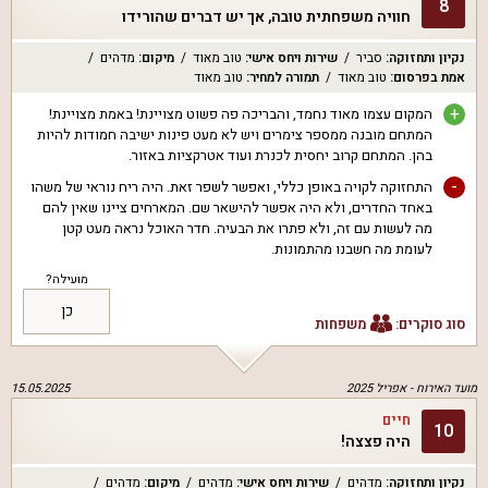
8
חוויה משפחתית טובה, אך יש דברים שהורידו
נקיון ותחזוקה
:
סביר
שירות ויחס אישי
:
טוב מאוד
מיקום
:
מדהים
אמת בפרסום
:
טוב מאוד
תמורה למחיר
:
טוב מאוד
+
המקום עצמו מאוד נחמד, והבריכה פה פשוט מצויינת! באמת מצויינת!
המתחם מובנה ממספר צימרים ויש לא מעט פינות ישיבה חמודות להיות
בהן. המתחם קרוב יחסית לכנרת ועוד אטרקציות באזור.
-
התחזוקה לקויה באופן כללי, ואפשר לשפר זאת. היה ריח נוראי של משהו
באחד החדרים, ולא היה אפשר להישאר שם. המארחים ציינו שאין להם
מה לעשות עם זה, ולא פתרו את הבעיה. חדר האוכל נראה מעט קטן
לעומת מה חשבנו מהתמונות.
מועילה?
כן
סוג סוקרים:
משפחות
מועד האירוח -
אפריל 2025
15.05.2025
חיים
10
היה פצצה!
נקיון ותחזוקה
:
מדהים
שירות ויחס אישי
:
מדהים
מיקום
:
מדהים