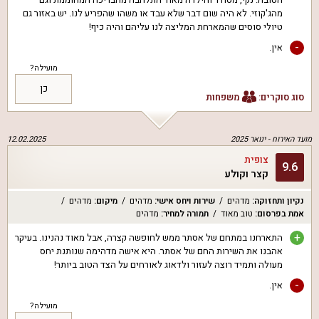
מהג'קוזי. לא היה שום דבר שלא עבד או משהו שהפריע לנו. יש באזור גם
טיולי סוסים שהמארחת המליצה לנו עליהם והיה כיף!
-
אין.
מועילה?
כן
סוג סוקרים:
משפחות
מועד האירוח -
ינואר 2025
12.02.2025
צופית
9.6
קצר וקולע
נקיון ותחזוקה
:
מדהים
שירות ויחס אישי
:
מדהים
מיקום
:
מדהים
אמת בפרסום
:
טוב מאוד
תמורה למחיר
:
מדהים
+
התארחנו במתחם של אסתר ממש לחופשה קצרה, אבל מאוד נהנינו. בעיקר
אהבנו את השירות החם של אסתר. היא אישה מדהימה שנותנת יחס
מעולה ותמיד רוצה לעזור ולדאוג לאורחים על הצד הטוב ביותר!
-
אין.
מועילה?