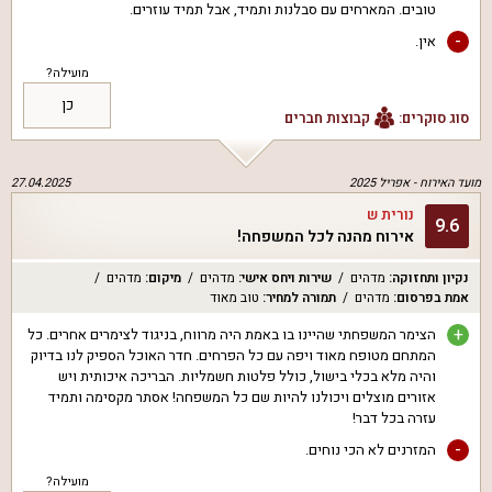
טובים. המארחים עם סבלנות ותמיד, אבל תמיד עוזרים.
-
אין.
מועילה?
כן
סוג סוקרים:
קבוצות חברים
מועד האירוח -
אפריל 2025
27.04.2025
נורית ש
9.6
אירוח מהנה לכל המשפחה!
נקיון ותחזוקה
:
מדהים
שירות ויחס אישי
:
מדהים
מיקום
:
מדהים
אמת בפרסום
:
מדהים
תמורה למחיר
:
טוב מאוד
+
הצימר המשפחתי שהיינו בו באמת היה מרווח, בניגוד לצימרים אחרים. כל
המתחם מטופח מאוד ויפה עם כל הפרחים. חדר האוכל הספיק לנו בדיוק
והיה מלא בכלי בישול, כולל פלטות חשמליות. הבריכה איכותית ויש
אזורים מוצלים ויכולנו להיות שם כל המשפחה! אסתר מקסימה ותמיד
עזרה בכל דבר!
-
המזרנים לא הכי נוחים.
מועילה?