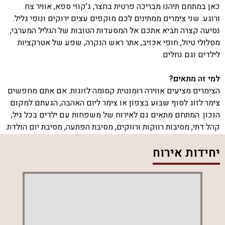
כאן במתחם תיהנו מבריכה פרטית בחצר, ג'קוזי ספא, אוויר צח
ורוגע. שני צימרים ממתינים לכם מוקפים עצים ירוקים ונופי גליל.
נסיעה קצרה תביא אתכם אל המסעדות הטובות של הגליל המערבי,
מסלולי טיול, חופי אכזיב, אתר ראש הנקרה, שפע של אטרקציות
לילדים וגם נחלים.
למי זה מתאים?
הצימרים מציעים אווירה רומנטית קסומה לזוגות. אם אתם מחפשים
צימר לזוג לסוף שבוע בצפון או צימר ליום האהבה, הגעתם למקום
הנכון. המתחם מתאים גם לאירוח של משפחות עם ילדים בכל גיל,
קהל דתי, מסיבות רווקות ורווקים, מסיבת הפתעה, מסיבת יום הולדת.
עם הצימרים של סוויטת איבון יש לכם מסיבת יום הולדת מושקעת
יחידות אירוח
בלי להתאמץ יותר מדי.
מה מחכה לכם בצימרים?
האטרקציה המרכזית היא חצר נופש עם בריכה פרטית מגודרת
וג'קוזי ספא. לצד הבריכה פינות ישיבה ושיזוף, עמדת מנגל ושולחן
גינה. אורחי הצימרים פותחים את היום בבריכה ומסיימים אותו
ברחצה לילית מרעננת.