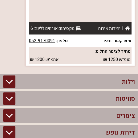
1 יחידות אירוח
מקסימום אורחים ללינה: 6
איש קשר:
מאיר
טלפון:
052-9170091
מחיר לצימר החל מ:
סופ״ש
1250
אמצ״ש
1200
וילות
סוויטות
וילות בצפון
וילות להשכרה
צימרים
סוויטות בצפון
וילות למשפחות
צימרים לזוגות עם בריכה פרטית
דירות נופש
צימרים בצפון