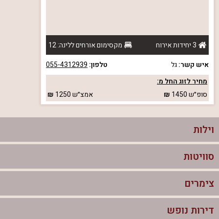
3 יחידות אירוח
מקסימום אורחים ללינה: 12
איש קשר:
גל
טלפון:
055-4312939
מחיר לזוג החל מ:
סופ״ש
1450
אמצ״ש
1250
וילות
סוויטות
וילות בצפון
וילות להשכרה
צימרים
סוויטות בצפון
וילות למשפחות
צימרים לזוגות עם בריכה פרטית
דירות נופש
צימרים בצפון