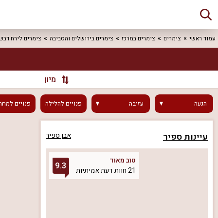
עמוד ראשי
צימרים
צימרים במרכז
צימרים בירושלים והסביבה
צימרים לירח דבש
מיון
הגעה
עזיבה
פנויים
להלילה
פנויים
למחר
עיינות ספיר
אבן ספיר
טוב מאוד
9.3
21 חוות דעת אמיתיות