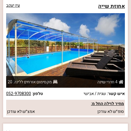
אחוזת שייה
עין יעקב
4 חדרי שינה
מקסימום אורחים ללינה: 20
איש קשר:
שגית / אבישי
טלפון:
052-9708300
מחיר לוילה החל מ:
סופ״ש
לא עודכן
אמצ״ש
לא עודכן