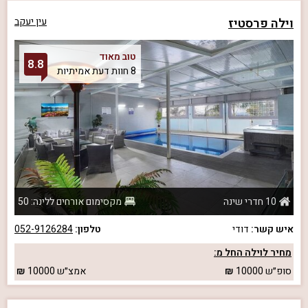
וילה פרסטיז
עין יעקב
טוב מאוד
8.8
8 חוות דעת אמיתיות
10 חדרי שינה
מקסימום אורחים ללינה: 50
איש קשר:
דודי
טלפון:
052-9126284
מחיר לוילה החל מ:
סופ״ש
10000
אמצ״ש
10000