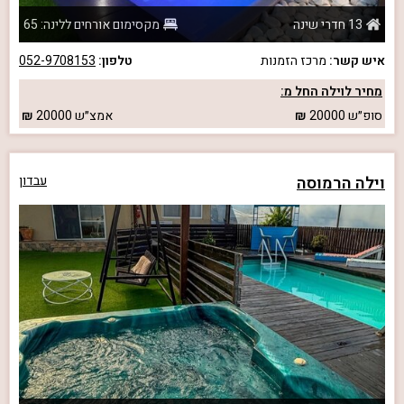
13 חדרי שינה
מקסימום אורחים ללינה: 65
איש קשר:
מרכז הזמנות
טלפון:
052-9708153
מחיר לוילה החל מ:
סופ״ש
20000
אמצ״ש
20000
וילה הרמוסה
עבדון