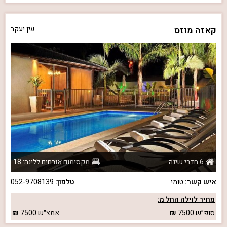
קאזה מוזס
עין יעקב
6 חדרי שינה
מקסימום אורחים ללינה: 18
איש קשר:
טומי
טלפון:
052-9708139
מחיר לוילה החל מ:
סופ״ש
7500
אמצ״ש
7500